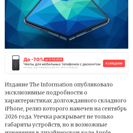
До -70%
до 31.08.2026
К СКИДКАМ
Чехлы для мобильных телефонов с дисконтом
Реклама. ООО "АЛИБАБА.КОМ (РУ)", ИНН 7703380158
Издание The Information
опубликовало
эксклюзивные подробности о
характеристиках долгожданного складного
iPhone, релиз которого намечен на сентябрь
2026 года. Утечка раскрывает не только
габариты устройств, но и возможные
изменения в дизайнерском коде Apple,