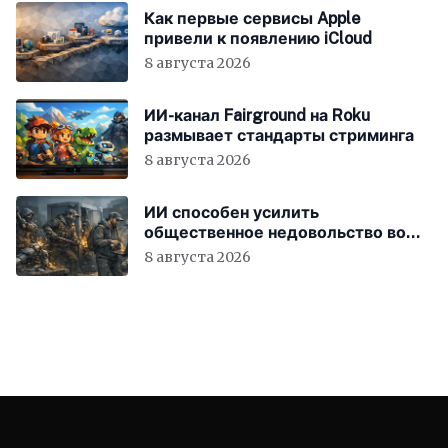
Как первые сервисы Apple
привели к появлению iCloud
8 августа 2026
ИИ-канал Fairground на Roku
размывает стандарты стриминга
8 августа 2026
ИИ способен усилить
общественное недовольство во
всём мире
8 августа 2026