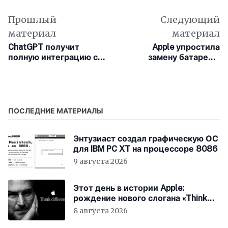
Прошлый
Следующий
материал
материал
ChatGPT получит
Apple упростила
полную интеграцию с
замену батареи в
Apple Music
14‑дюймовом MacBook
Pro с чипом M5
ПОСЛЕДНИЕ МАТЕРИАЛЫ
Энтузиаст создал графическую ОС
для IBM PC XT на процессоре 8086
9 августа 2026
Этот день в истории Apple:
рождение нового слогана «Think
Different»
8 августа 2026