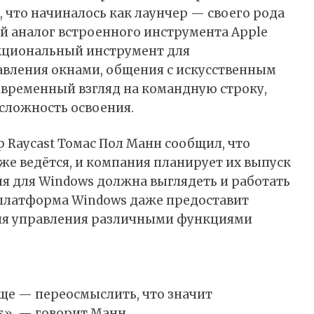
, что начиналось как
лаунчер
— своего рода
й аналог встроенного инструмента Apple
нкциональный инструмент для
авления окнами, общения с искусственным
современный взгляд на командную строку,
сложность освоения.
 Raycast Томас Пол Манн
сообщил
, что
уже ведётся, и компания планирует их выпуск
сия для Windows должна выглядеть и работать
 платформа Windows даже предоставит
я управления различными функциями
ще — переосмыслить, что значит
s», — говорит Манн