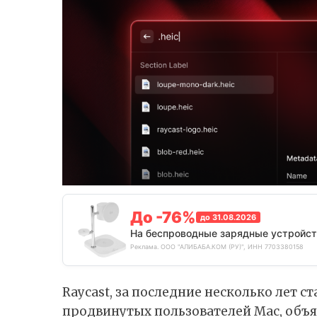
До -76%
до 31.08.2026
На беспроводные зарядные устройст
Реклама. ООО "АЛИБАБА.КОМ (РУ)", ИНН 7703380158
Raycast, за последние несколько лет 
продвинутых пользователей Mac, объя