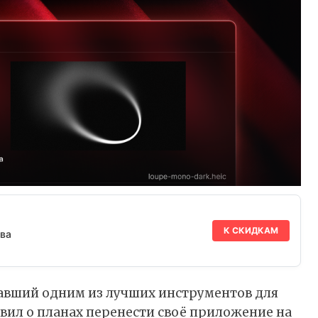
К СКИДКАМ
ва
ставший одним из лучших инструментов для
вил о планах перенести своё приложение на