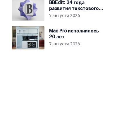
BBEdit: 34 года
развития текстового
редактора для Mac
7 августа 2026
Mac Pro исполнилось
20 лет
7 августа 2026