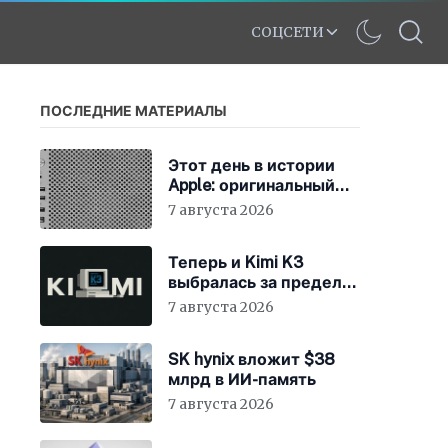
СОЦСЕТИ
ПОСЛЕДНИЕ МАТЕРИАЛЫ
Этот день в истории
Apple: оригинальный
Mac Pro получает
7 августа 2026
мощный процессор
Intel
Теперь и Kimi K3
выбралась за пределы
«песочницы»
7 августа 2026
SK hynix вложит $38
млрд в ИИ-память
7 августа 2026