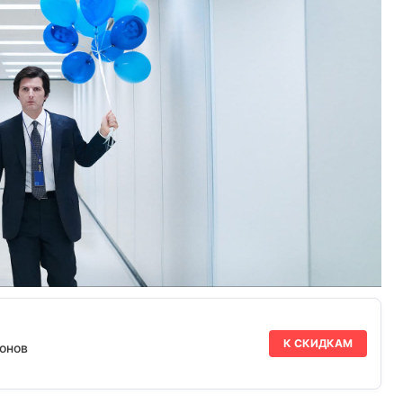
К СКИДКАМ
онов