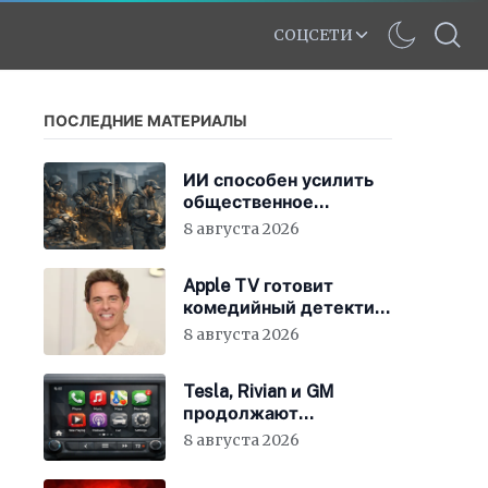
СОЦСЕТИ
ПОСЛЕДНИЕ МАТЕРИАЛЫ
ИИ способен усилить
общественное
недовольство во всём
8 августа 2026
мире
Apple TV готовит
комедийный детектив
с Джеймсом
8 августа 2026
Марсденом
Tesla, Rivian и GM
продолжают
отказываться от
8 августа 2026
CarPlay