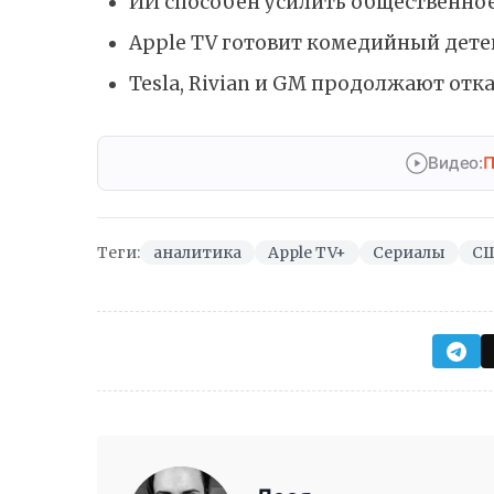
ИИ способен усилить общественное
Apple TV готовит комедийный дет
Tesla, Rivian и GM продолжают отка
Видео:
П
Теги:
аналитика
Apple TV+
Сериалы
С