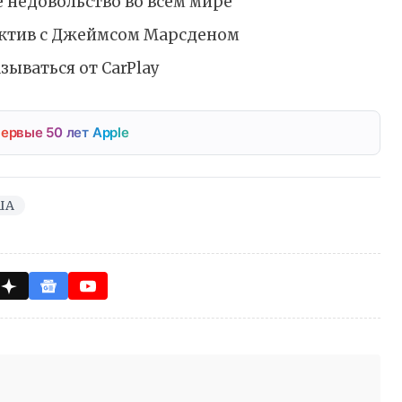
 недовольство во всём мире
ектив с Джеймсом Марсденом
зываться от CarPlay
ервые 50 лет Apple
ША