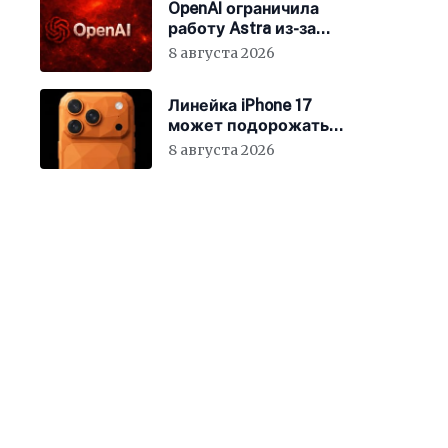
OpenAI ограничила
работу Astra из-за
киберрисков
8 августа 2026
Линейка iPhone 17
может подорожать
уже 10 августа
8 августа 2026