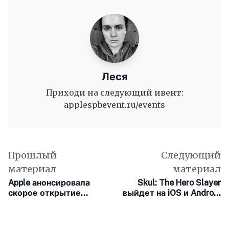
Леся
Приходи на следующий ивент:
applespbevent.ru/events
Прошлый
Следующий
материал
материал
Apple анонсировала
Skul: The Hero Slayer
скорое открытие
выйдет на iOS и Android
нового магазина в
с обновлённым
торговом центре
интерфейсом,
Square One недалеко
поддержкой