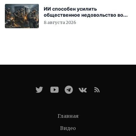
ИИ способен усилить
общественное недовольство во
всём мире
8 августа 2026
Главная
Видео