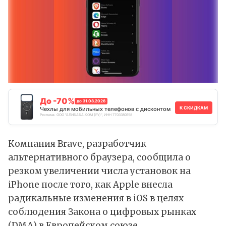
До -70%
до 31.08.2026
К СКИДКАМ
Чехлы для мобильных телефонов с дисконтом
Реклама. ООО "АЛИБАБА.КОМ (РУ)", ИНН 7703380158
Компания Brave, разработчик
альтернативного браузера, сообщила о
резком увеличении числа установок на
iPhone после того, как Apple внесла
радикальные изменения в iOS в целях
соблюдения Закона о цифровых рынках
(DMA) в Европейском союзе.