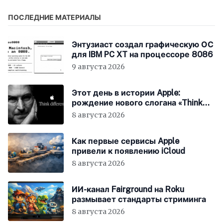
от Торонто
контроллеров и
прочими улучшениями
ПОСЛЕДНИЕ МАТЕРИАЛЫ
Энтузиаст создал графическую ОС
для IBM PC XT на процессоре 8086
9 августа 2026
Этот день в истории Apple:
рождение нового слогана «Think
Different»
8 августа 2026
Как первые сервисы Apple
привели к появлению iCloud
8 августа 2026
ИИ-канал Fairground на Roku
размывает стандарты стриминга
8 августа 2026