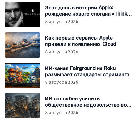
Этот день в истории Apple:
рождение нового слогана «Think
Different»
8 августа 2026
Как первые сервисы Apple
привели к появлению iCloud
8 августа 2026
ИИ-канал Fairground на Roku
размывает стандарты стриминга
8 августа 2026
ИИ способен усилить
общественное недовольство во
всём мире
8 августа 2026