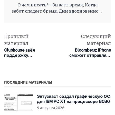
О чем писать? - бывает время, Когда
забот спадает бремя, Дни вдохновенного
труда, Когда и ум и сердце полны, И
рифмы дружные, как волны, Журча, одна
во след другой Несутся вольной чередой.
Прошлый
Следующий
материал
материал
Clubhouse ввёл
Bloomberg: iPhone
поддержку
сможет отправлять
пространственного
экстренные
аудио в приложении
сообщения через
для iOS
спутник, но не в 2021
году
ПОСЛЕДНИЕ МАТЕРИАЛЫ
Энтузиаст создал графическую ОС
для IBM PC XT на процессоре 8086
9 августа 2026