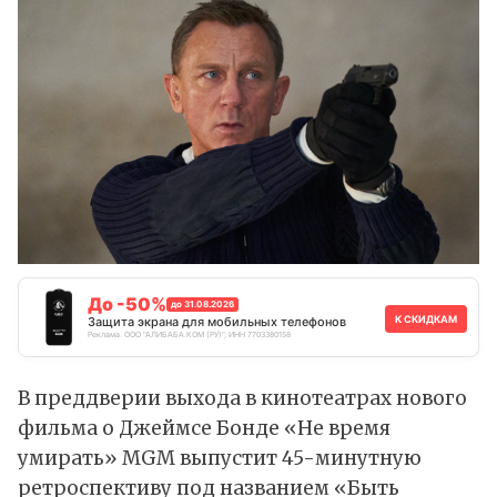
До -50%
до 31.08.2026
К СКИДКАМ
Защита экрана для мобильных телефонов
Реклама. ООО "АЛИБАБА.КОМ (РУ)", ИНН 7703380158
В преддверии выхода в кинотеатрах нового
фильма о Джеймсе Бонде «Не время
умирать» MGM выпустит 45-минутную
ретроспективу под названием «Быть