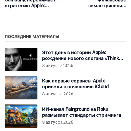
стратегию Apple:
землетрясение:
голосовой ассистент
платёжный хаб БРИКС
Bixby получит «мозги»
покрывает уже 185
от Perplexity
стран и бросает вызов
долларовой гегемонии
США
ПОСЛЕДНИЕ МАТЕРИАЛЫ
Этот день в истории Apple:
рождение нового слогана «Think
Different»
8 августа 2026
Как первые сервисы Apple
привели к появлению iCloud
8 августа 2026
ИИ-канал Fairground на Roku
размывает стандарты стриминга
8 августа 2026