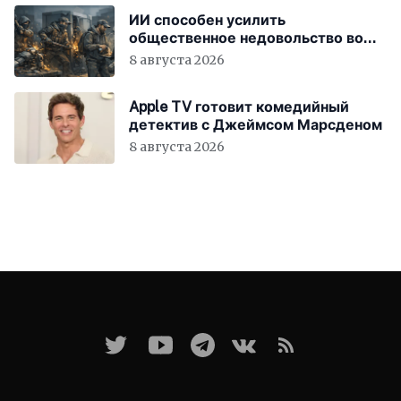
ИИ способен усилить
общественное недовольство во
всём мире
8 августа 2026
Apple TV готовит комедийный
детектив с Джеймсом Марсденом
8 августа 2026