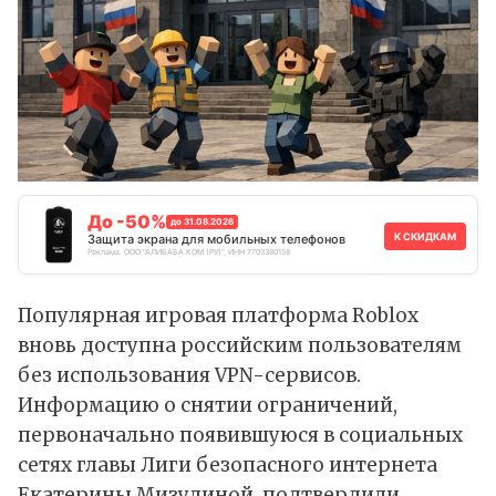
До -50%
до 31.08.2026
К СКИДКАМ
Защита экрана для мобильных телефонов
Реклама. ООО "АЛИБАБА.КОМ (РУ)", ИНН 7703380158
Популярная игровая платформа Roblox
вновь доступна российским пользователям
без использования VPN-сервисов.
Информацию о снятии ограничений,
первоначально появившуюся в социальных
сетях главы Лиги безопасного интернета
Екатерины Мизулиной,
подтвердили