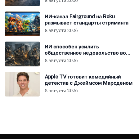
8 августа 2026
ИИ-канал Fairground на Roku
размывает стандарты стриминга
8 августа 2026
ИИ способен усилить
общественное недовольство во
всём мире
8 августа 2026
Apple TV готовит комедийный
детектив с Джеймсом Марсденом
8 августа 2026