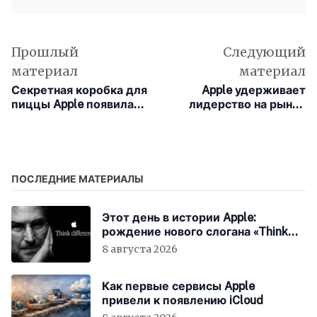
Прошлый
Следующий
материал
материал
Секретная коробка для
Apple удерживает
пиццы Apple появилась
лидерство на рынке
на WWDC 2026
беспроводных
наушников
ПОСЛЕДНИЕ МАТЕРИАЛЫ
Этот день в истории Apple:
рождение нового слогана «Think
Different»
8 августа 2026
Как первые сервисы Apple
привели к появлению iCloud