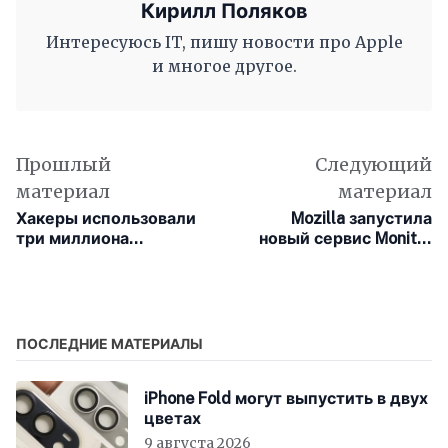
Кирилл Поляков
Интересуюсь IT, пишу новости про Apple
и многое другое.
Прошлый
Следующий
материал
материал
Хакеры использовали
Mozilla запустила
три миллиона
новый сервис Monitor
заражённых
Plus, позволяющий
вредоносным ПО
удалить ваши личные
«умных» зубных щёток
данные
для DDoS-атаки на
швейцарскую
ПОСЛЕДНИЕ МАТЕРИАЛЫ
компанию
iPhone Fold могут выпустить в двух
цветах
9 августа 2026