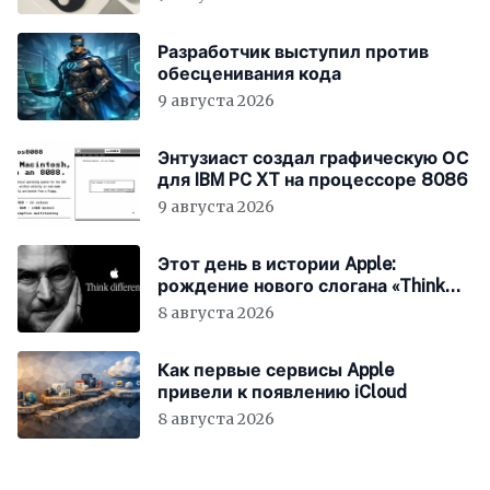
Разработчик выступил против
обесценивания кода
9 августа 2026
Энтузиаст создал графическую ОС
для IBM PC XT на процессоре 8086
9 августа 2026
Этот день в истории Apple:
рождение нового слогана «Think
Different»
8 августа 2026
Как первые сервисы Apple
привели к появлению iCloud
8 августа 2026