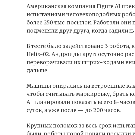
Американская компания Figure AI пре
испытаниями человекоподобных робото
более 250 тыс. посылок. Работали они
подменяли друг друга, когда садились
В
тесте
было задействовано 3 робота,
Helix-02. Андроиды круглосуточно ра
переворачивали их штрих-кодами вниз
дальше.
Машины опирались на встроенные ка
чтобы считывать маркировку, брать кор
AI планировали показать всего 8-часо
суток, а уже после — до 200 часов.
Крупных поломок за весь срок испыта
были, роботы порой роняли посылки и