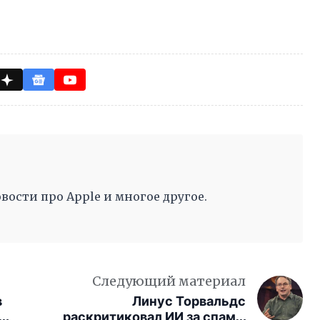
вости про Apple и многое другое.
Следующий материал
в
Линус Торвальдс
о
раскритиковал ИИ за спам в