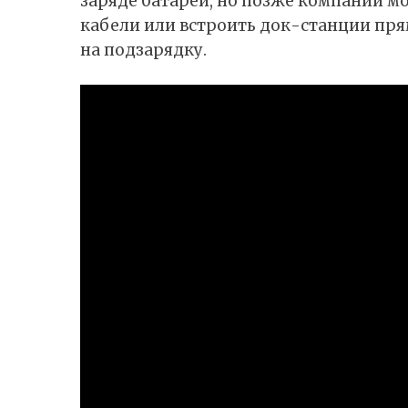
заряде батареи, но позже компании мо
кабели или встроить док-станции прям
на подзарядку.