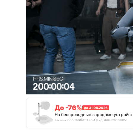
До -76%
до 31.08.2026
На беспроводные зарядные устройст
Реклама. ООО "АЛИБАБА.КОМ (РУ)", ИНН 7703380158