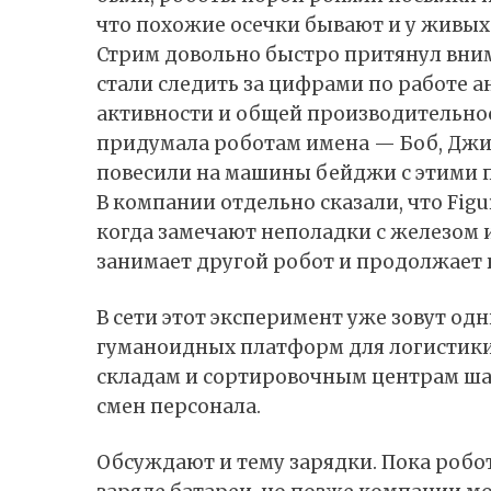
что похожие осечки бывают и у живых
Стрим довольно быстро притянул вни
стали следить за цифрами по работе 
активности и общей производительнос
придумала роботам имена — Боб, Джим 
повесили на машины бейджи с этими 
В компании отдельно сказали, что Figu
когда замечают неполадки с железом и
занимает другой робот и продолжает 
В сети этот эксперимент уже зовут о
гуманоидных платформ для логистики.
складам и сортировочным центрам шан
смен персонала.
Обсуждают и тему зарядки. Пока робо