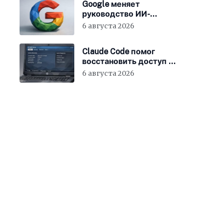
Google меняет
руководство ИИ-
направления
6 августа 2026
Claude Code помог
восстановить доступ к
BIOS ноутбука
6 августа 2026