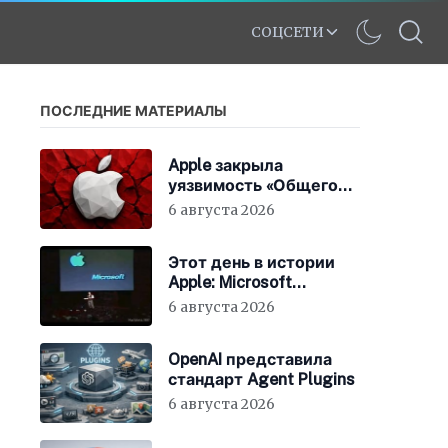
СОЦСЕТИ
ПОСЛЕДНИЕ МАТЕРИАЛЫ
Apple закрыла
уязвимость «Общего
экрана» в macOS
6 августа 2026
Этот день в истории
Apple: Microsoft
инвестирует в Apple
6 августа 2026
150 миллионов
долларов
OpenAI представила
стандарт Agent Plugins
6 августа 2026