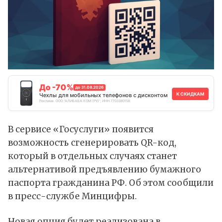
До -70%
до 31.08.2026
К СКИДКАМ
Чехлы для мобильных телефонов с дисконтом
Реклама. ООО "АЛИБАБА.КОМ (РУ)", ИНН 7703380158
В сервисе «Госуслуги» появится
возможность сгенерировать QR-код,
который в отдельных случаях станет
альтернативой предъявлению бумажного
паспорта гражданина РФ. Об этом
сообщили
в пресс-службе Минцифры.
Новая опция будет реализована в