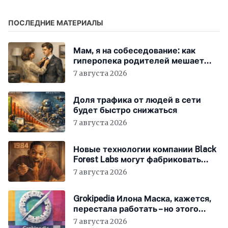
цифровой экономики
ПОСЛЕДНИЕ МАТЕРИАЛЫ
Мам, я на собеседование: как
гиперопека родителей мешает
«зумерам» устроиться в компанию
7 августа 2026
Доля трафика от людей в сети
будет быстро снижаться
7 августа 2026
Новые технологии компании Black
Forest Labs могут фабриковать
историю, как в «1984»
7 августа 2026
Grokipedia Илона Маска, кажется,
перестала работать – но этого
никто не заметил
7 августа 2026