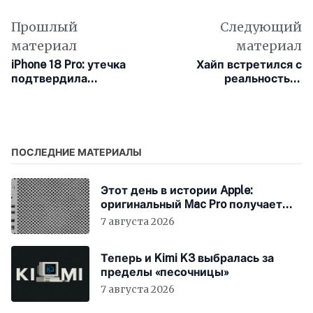
Прошлый
Следующий
материал
материал
iPhone 18 Pro: утечка
Хайп встретился с
подтвердила
реальностью:
уменьшение Dynamic
большинство
Island без камеры в
руководителей не
левом верхнем углу
видят отдачи от
инвестиций в ИИ
ПОСЛЕДНИЕ МАТЕРИАЛЫ
Этот день в истории Apple:
оригинальный Mac Pro получает
мощный процессор Intel
7 августа 2026
Теперь и Kimi K3 выбралась за
пределы «песочницы»
7 августа 2026