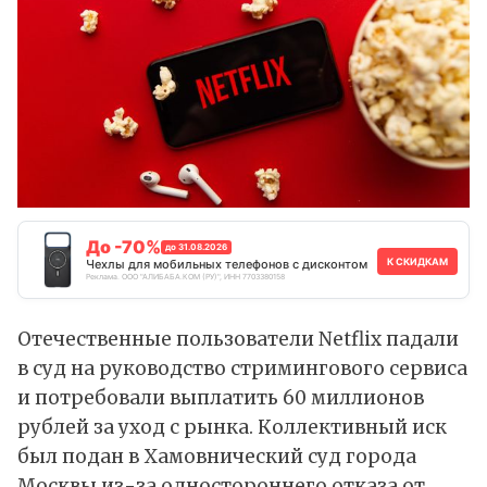
До -70%
до 31.08.2026
К СКИДКАМ
Чехлы для мобильных телефонов с дисконтом
Реклама. ООО "АЛИБАБА.КОМ (РУ)", ИНН 7703380158
Отечественные пользователи Netflix
падали
в суд на руководство стримингового сервиса
и потребовали выплатить 60 миллионов
рублей за уход с рынка. Коллективный иск
был подан в Хамовнический суд города
Москвы из-за одностороннего отказа от