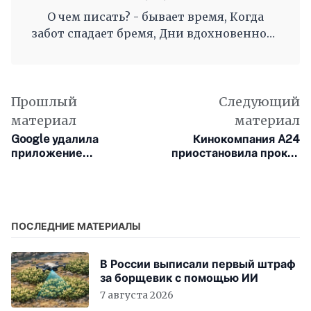
О чем писать? - бывает время, Когда
забот спадает бремя, Дни вдохновенного
труда, Когда и ум и сердце полны, И
рифмы дружные, как волны, Журча, одна
во след другой Несутся вольной чередой.
Прошлый
Следующий
материал
материал
Google удалила
Кинокомпания A24
приложение
приостановила прокат
«Сбербанка» из своего
своих фильмов в
мобильного магазина
России
вслед за Apple
ПОСЛЕДНИЕ МАТЕРИАЛЫ
В России выписали первый штраф
за борщевик с помощью ИИ
7 августа 2026