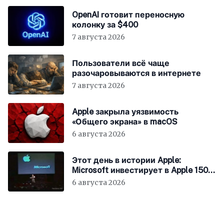
OpenAI готовит переносную
колонку за $400
7 августа 2026
Пользователи всё чаще
разочаровываются в интернете
7 августа 2026
Apple закрыла уязвимость
«Общего экрана» в macOS
6 августа 2026
Этот день в истории Apple:
Microsoft инвестирует в Apple 150
миллионов долларов
6 августа 2026