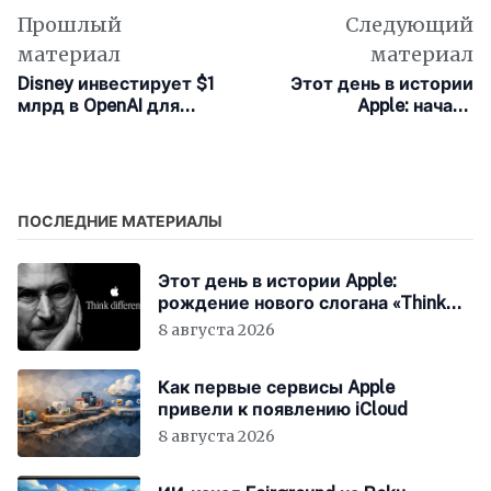
Прошлый
Следующий
материал
материал
Disney инвестирует $1
Этот день в истории
млрд в OpenAI для
Apple: начато
интеграции
расследование причин
персонажей в
гибели работников на
нейросеть Sora
фабрике по
производству iPhone
ПОСЛЕДНИЕ МАТЕРИАЛЫ
Этот день в истории Apple:
рождение нового слогана «Think
Different»
8 августа 2026
Как первые сервисы Apple
привели к появлению iCloud
8 августа 2026