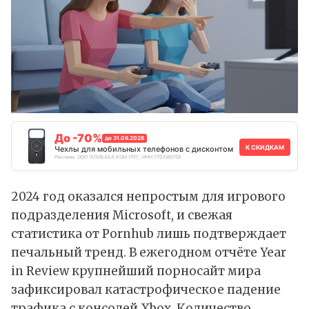
До -70%
до 31.08.2026
К СКИДКАМ
Чехлы для мобильных телефонов с дисконтом
Реклама. ООО "АЛИБАБА.КОМ (РУ)", ИНН 7703380158
2024 год оказался непростым для игрового
подразделения Microsoft, и свежая
статистика
от Pornhub лишь подтверждает
печальный тренд. В ежегодном отчёте Year
in Review крупнейший порносайт мира
зафиксировал катастрофическое падение
трафика с консолей Xbox. Количество