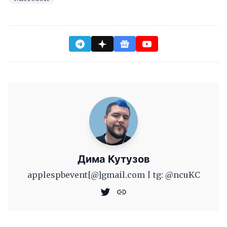
Дима Кутузов
applespbevent[@]gmail.com | tg: @ncuKC