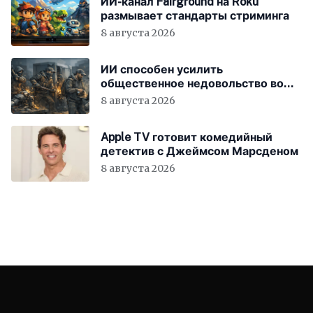
ИИ-канал Fairground на Roku
размывает стандарты стриминга
8 августа 2026
ИИ способен усилить
общественное недовольство во
всём мире
8 августа 2026
Apple TV готовит комедийный
детектив с Джеймсом Марсденом
8 августа 2026