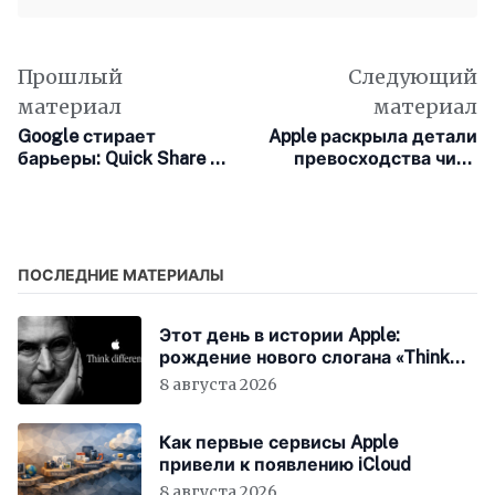
Прошлый
Следующий
материал
материал
Google стирает
Apple раскрыла детали
барьеры: Quick Share на
превосходства чипа
Android стал
M5 над M4 в работе с
поддерживать AirDrop
локальными
нейросетями
ПОСЛЕДНИЕ МАТЕРИАЛЫ
Этот день в истории Apple:
рождение нового слогана «Think
Different»
8 августа 2026
Как первые сервисы Apple
привели к появлению iCloud
8 августа 2026