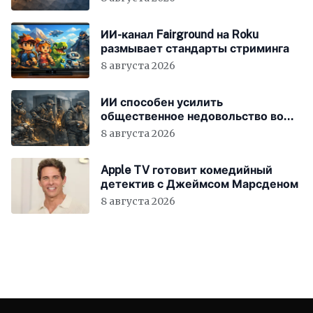
ИИ-канал Fairground на Roku
размывает стандарты стриминга
8 августа 2026
ИИ способен усилить
общественное недовольство во
всём мире
8 августа 2026
Apple TV готовит комедийный
детектив с Джеймсом Марсденом
8 августа 2026