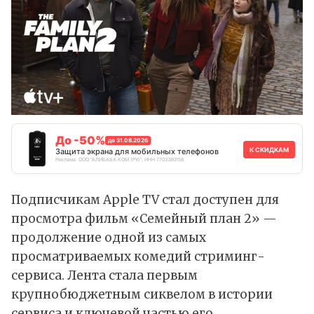
До -50%
до 31.08.2026
К СКИДКАМ
Защита экрана для мобильных телефонов
Реклама. ООО "АЛИБАБА.КОМ (РУ)", ИНН 7703380158
Подписчикам Apple TV стал доступен для
просмотра фильм «Семейный план 2» —
продолжение одной из самых
просматриваемых комедий стриминг-
сервиса. Лента стала первым
крупнобюджетным сиквелом в истории
сервиса и ключевой частью его