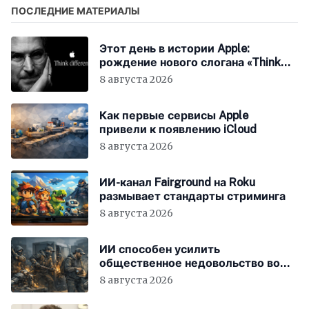
ПОСЛЕДНИЕ МАТЕРИАЛЫ
Этот день в истории Apple:
рождение нового слогана «Think
Different»
8 августа 2026
Как первые сервисы Apple
привели к появлению iCloud
8 августа 2026
ИИ-канал Fairground на Roku
размывает стандарты стриминга
8 августа 2026
ИИ способен усилить
общественное недовольство во
всём мире
8 августа 2026