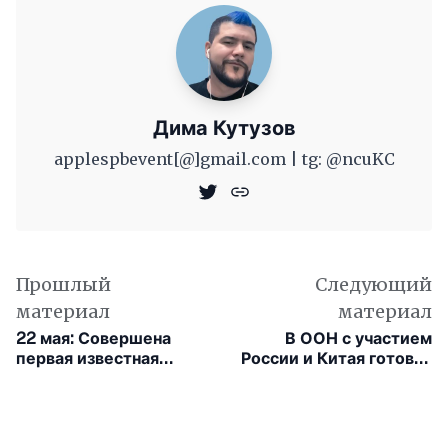
Дима Кутузов
applespbevent[@]gmail.com | tg: @ncuKC
Прошлый
Следующий
материал
материал
22 мая: Совершена
В ООН с участием
первая известная
России и Китая готовят
покупка с помощью
резолюцию по
биткоинов
искусственному
интеллекту