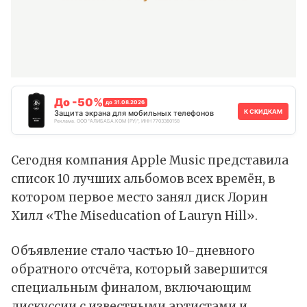
До -50%
до 31.08.2026
К СКИДКАМ
Защита экрана для мобильных телефонов
Реклама. ООО "АЛИБАБА.КОМ (РУ)", ИНН 7703380158
Сегодня компания Apple Music
представила
список 10 лучших альбомов всех времён, в
котором первое место занял диск Лорин
Хилл «The Miseducation of Lauryn Hill».
Объявление стало частью 10-дневного
обратного отсчёта, который завершится
специальным финалом, включающим
дискуссии с известными артистами и