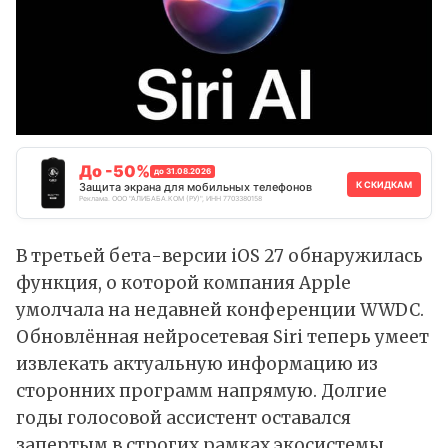
До -50%
до 31.08.2026
К СКИДКАМ
Защита экрана для мобильных телефонов
Реклама. ООО "АЛИБАБА.КОМ (РУ)", ИНН 7703380158
В третьей бета-версии iOS 27 обнаружилась
функция, о которой компания Apple
умолчала на недавней конференции WWDC.
Обновлённая нейросетевая Siri теперь умеет
извлекать актуальную информацию из
сторонних программ напрямую. Долгие
годы голосовой ассистент оставался
запертым в строгих рамках экосистемы