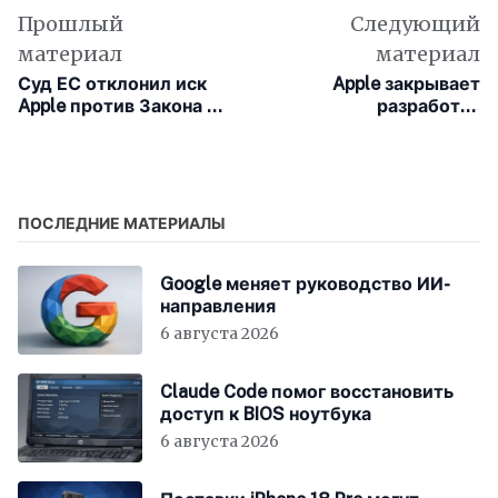
Прошлый
Следующий
материал
материал
Суд ЕС отклонил иск
Apple закрывает
Apple против Закона о
разработку
цифровых рынках
«бюджетной» Vision
Pro: Samsung
сворачивает
производство экранов
ПОСЛЕДНИЕ МАТЕРИАЛЫ
Google меняет руководство ИИ-
направления
6 августа 2026
Claude Code помог восстановить
доступ к BIOS ноутбука
6 августа 2026