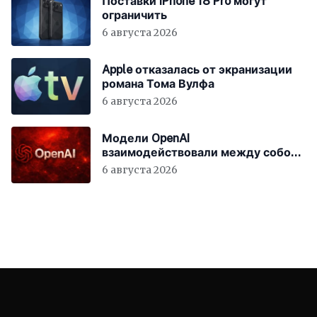
Поставки iPhone 18 Pro могут
ограничить
6 августа 2026
Apple отказалась от экранизации
романа Тома Вулфа
6 августа 2026
Модели OpenAI
взаимодействовали между собой
до взлома Hugging Face
6 августа 2026