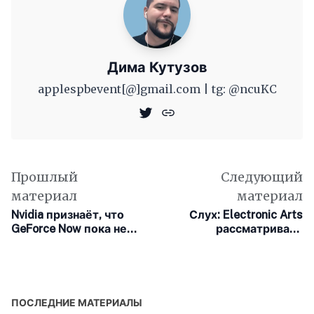
Дима Кутузов
applespbevent[@]gmail.com | tg: @ncuKC
Прошлый
Следующий
материал
материал
Nvidia признаёт, что
Слух: Electronic Arts
GeForce Now пока не
рассматривает
является заменой PS5
продажу или слияние с
или игровым ПК
Disney, Amazon и Apple
ПОСЛЕДНИЕ МАТЕРИАЛЫ