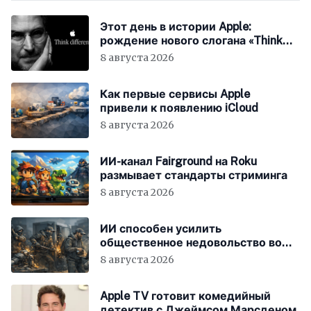
Этот день в истории Apple:
рождение нового слогана «Think
Different»
8 августа 2026
Как первые сервисы Apple
привели к появлению iCloud
8 августа 2026
ИИ-канал Fairground на Roku
размывает стандарты стриминга
8 августа 2026
ИИ способен усилить
общественное недовольство во
всём мире
8 августа 2026
Apple TV готовит комедийный
детектив с Джеймсом Марсденом