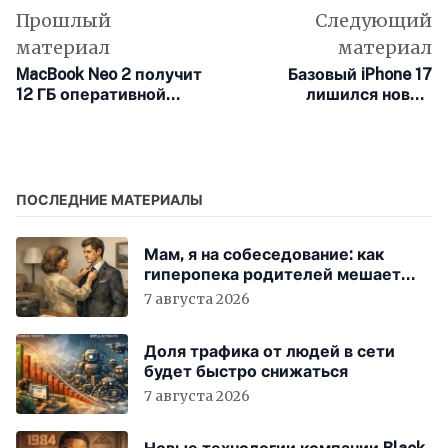
Прошлый
Следующий
материал
материал
MacBook Neo 2 получит
Базовый iPhone 17
12 ГБ оперативной
лишился новых
памяти ради
функций Siri из-за
продвинутого ИИ от
нехватки памяти
Apple
ПОСЛЕДНИЕ МАТЕРИАЛЫ
Мам, я на собеседование: как
гиперопека родителей мешает
«зумерам» устроиться в компанию
7 августа 2026
Доля трафика от людей в сети
будет быстро снижаться
7 августа 2026