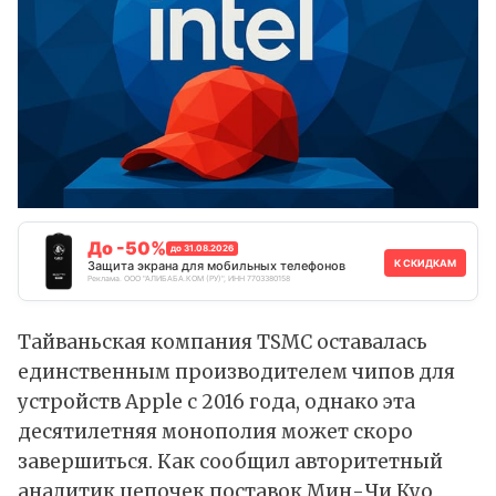
До -50%
до 31.08.2026
К СКИДКАМ
Защита экрана для мобильных телефонов
Реклама. ООО "АЛИБАБА.КОМ (РУ)", ИНН 7703380158
Тайваньская компания TSMC оставалась
единственным производителем чипов для
устройств Apple с 2016 года, однако эта
десятилетняя монополия может скоро
завершиться. Как
сообщил
авторитетный
аналитик цепочек поставок Мин-Чи Куо,