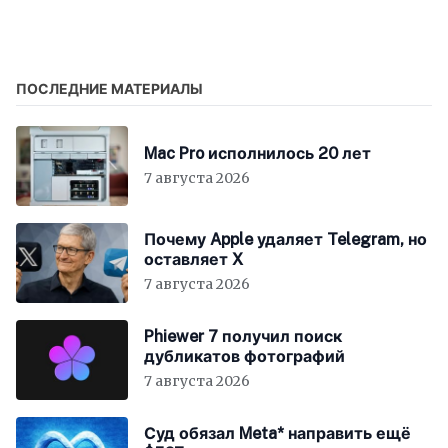
Businessland едва не
Apple — неочевидный
уничтожил NeXT
бонус для приватности
ПОСЛЕДНИЕ МАТЕРИАЛЫ
Mac Pro исполнилось 20 лет
7 августа 2026
Почему Apple удаляет Telegram, но
оставляет X
7 августа 2026
Phiewer 7 получил поиск
дубликатов фотографий
7 августа 2026
Суд обязал Meta* направить ещё