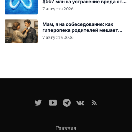
$567 млн на устранение вреда от
соцсетей
7 августа 2026
Мам, я на собеседование: как
гиперопека родителей мешает
«зумерам» устроиться в компанию
7 августа 2026
Главная