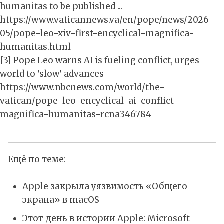
humanitas to be published ...
https://www.vaticannews.va/en/pope/news/2026-
05/pope-leo-xiv-first-encyclical-magnifica-
humanitas.html
[3] Pope Leo warns AI is fueling conflict, urges
world to 'slow' advances
https://www.nbcnews.com/world/the-
vatican/pope-leo-encyclical-ai-conflict-
magnifica-humanitas-rcna346784
Ещё по теме:
Apple закрыла уязвимость «Общего
экрана» в macOS
Этот день в истории Apple: Microsoft