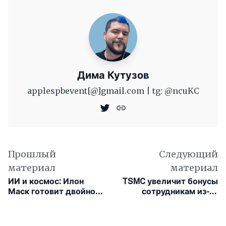
Дима Кутузов
applespbevent[@]gmail.com | tg: @ncuKC
Прошлый
Следующий
материал
материал
ИИ и космос: Илон
TSMC увеличит бонусы
Маск готовит двойной
сотрудникам из-за
прорыв
угрозы массовой
забастовки