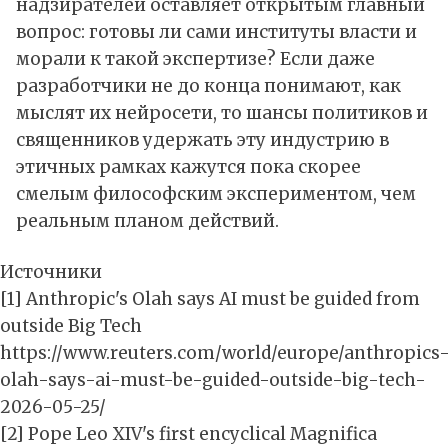
надзирателей оставляет открытым главный
вопрос: готовы ли сами институты власти и
морали к такой экспертизе? Если даже
разработчики не до конца понимают, как
мыслят их нейросети, то шансы политиков и
священников удержать эту индустрию в
этичных рамках кажутся пока скорее
смелым философским экспериментом, чем
реальным планом действий.
Источники
[1] Anthropic's Olah says AI must be guided from
outside Big Tech
https://www.reuters.com/world/europe/anthropics
olah-says-ai-must-be-guided-outside-big-tech-
2026-05-25/
[2] Pope Leo XIV's first encyclical Magnifica