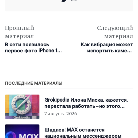
Прошлый
Следующий
материал
материал
В сети появилось
Как вибрация может
первое фото iPhone 14
испортить камеру
без чёлки
iPhone или Android
ПОСЛЕДНИЕ МАТЕРИАЛЫ
Grokipedia Илона Маска, кажется,
перестала работать – но этого
никто не заметил
7 августа 2026
Шадаев: MAX останется
национальным мессенджером