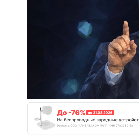
До -76%
до 31.08.2026
На беспроводные зарядные устройст
Реклама. ООО "АЛИБАБА.КОМ (РУ)", ИНН 7703380158