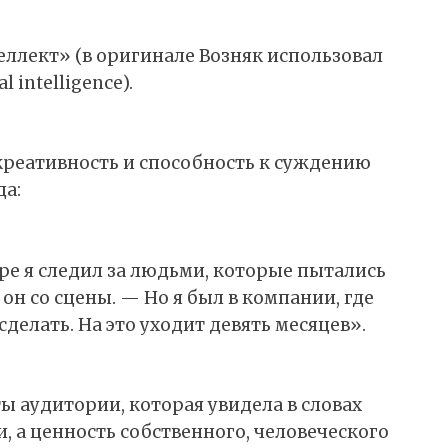
еллект» (в оригинале Возняк использовал
al intelligence).
 креативность и способность к суждению
да:
ре я следил за людьми, которые пытались
 он со сцены. — Но я был в компании, где
делать. На это уходит девять месяцев».
ы аудитории, которая увидела в словах
, а ценность собственного, человеческого