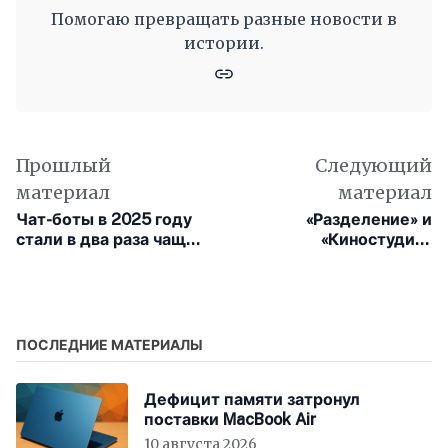
Помогаю превращать разные новости в
истории.
Прошлый
Следующий
материал
материал
Чат-боты в 2025 году
«Разделение» и
стали в два раза чаще
«Киностудия»
распространять
принесли Apple TV+
фейковую
победу на 77-ой
информацию, чем
«Эмми»
годом ранее
ПОСЛЕДНИЕ МАТЕРИАЛЫ
Дефицит памяти затронул
поставки MacBook Air
10 августа 2026