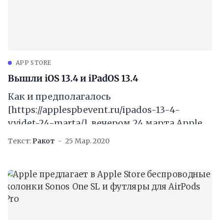
APP STORE
Вышли iOS 13.4 и iPadOS 13.4
Как и предполагалось
[https://applespbevent.ru/ipados-13-4-
vyjdet-24-marta/], вечером 24 марта Apple
выпустила новые версии своих
Текст:
Ракот
25 Мар. 2020
мобильных операционных систем iOS 13.4
и iPadOS 13.4.