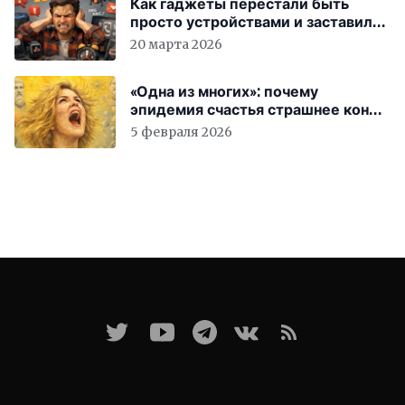
Как гаджеты перестали быть
просто устройствами и заставили
вас бесплатно работать
20 марта 2026
«Одна из многих»: почему
эпидемия счастья страшнее конца
света
5 февраля 2026