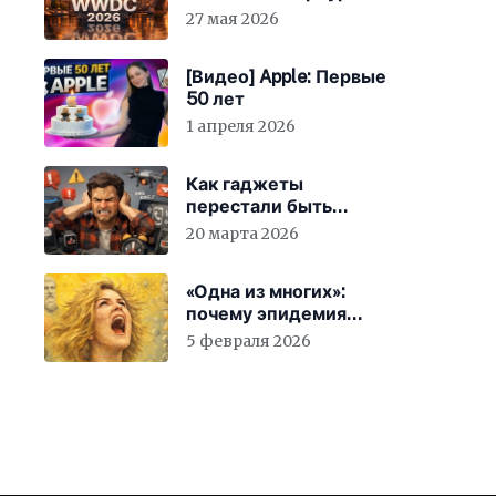
27 мая 2026
[Видео] Apple: Первые
50 лет
1 апреля 2026
Как гаджеты
перестали быть
просто устройствами и
20 марта 2026
заставили вас
бесплатно работать
«Одна из многих»:
почему эпидемия
счастья страшнее
5 февраля 2026
конца света