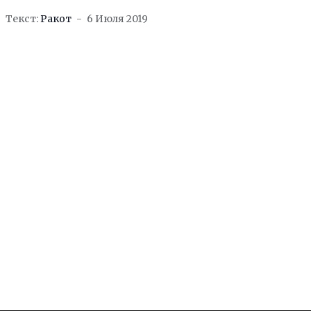
буквально по пальцам одной руки. Но не
Текст:
Ракот
6 Июля 2019
будем унывать,