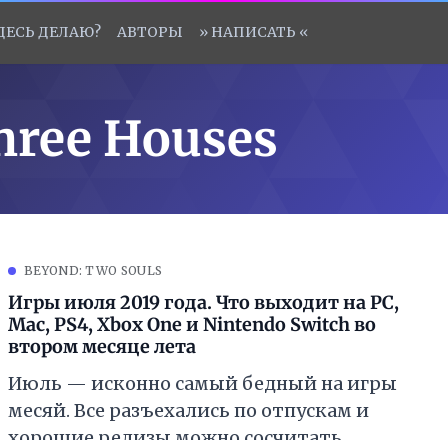
ЗДЕСЬ ДЕЛАЮ?
АВТОРЫ
» НАПИСАТЬ «
hree Houses
BEYOND: TWO SOULS
Игры июля 2019 года. Что выходит на PC,
Mac, PS4, Xbox One и Nintendo Switch во
втором месяце лета
Июль — исконно самый бедный на игры
месяй. Все разъехались по отпускам и
хорошие релизы можно сосчитать