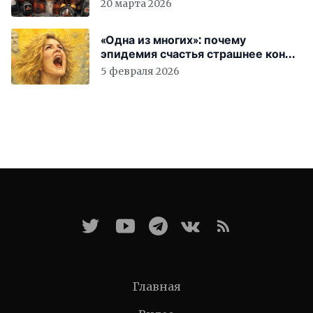
вас бесплатно работать
20 марта 2026
«Одна из многих»: почему
эпидемия счастья страшнее конца
света
5 февраля 2026
Главная