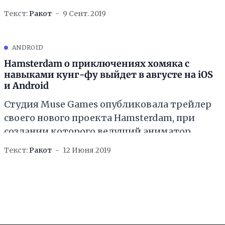
leta/] , а сегодня постараемся охватить
Текст:
Ракот
9 Сент. 2019
устройства под управлением iOS и Android.
Начнём! Hamsterdam
ANDROID
Hamsterdam о приключениях хомяка с
навыками кунг-фу выйдет в августе на iOS
и Android
Студия Muse Games опубликовала трейлер
своего нового проекта Hamsterdam, при
создании которого ведущий аниматор
Дерек Чоу черпал вдохновение из ​​кунг-фу-
Текст:
Ракот
12 Июня 2019
фильмов 80-х годов, изображения
Амстердами в