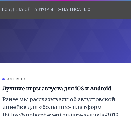
ЗДЕСЬ ДЕЛАЮ?
АВТОРЫ
» НАПИСАТЬ «
ANDROID
Лучшие игры августа для iOS и Android
Ранее мы рассказывали об августовской
линейке для «больших» платформ
[https://applespbevent.ru/igry-avgusta-2019-
goda-chto-vyhodit-na-pc-ps4-xbox-one-i-
nintendo-switch-v-poslednem-mesyace-