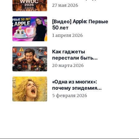
27 мая 2026
[Видео] Apple: Первые
50 лет
1 апреля 2026
Как гаджеты
перестали быть
просто устройствами и
20 марта 2026
заставили вас
бесплатно работать
«Одна из многих»:
почему эпидемия
счастья страшнее
5 февраля 2026
конца света