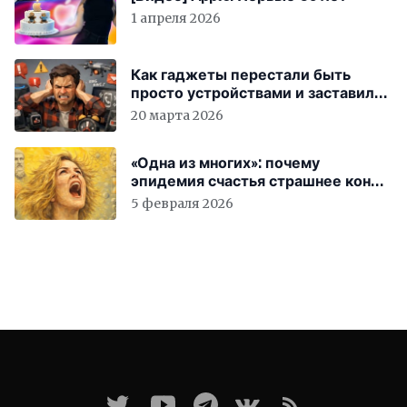
1 апреля 2026
Как гаджеты перестали быть
просто устройствами и заставили
вас бесплатно работать
20 марта 2026
«Одна из многих»: почему
эпидемия счастья страшнее конца
света
5 февраля 2026