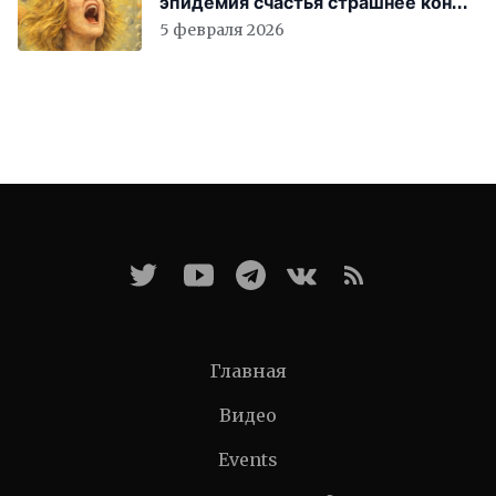
эпидемия счастья страшнее конца
света
5 февраля 2026
Главная
Видео
Events