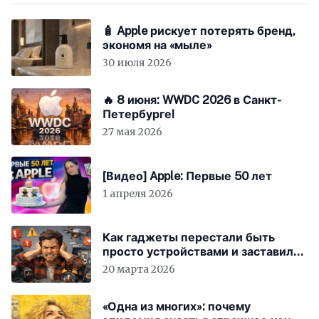
🧴 Apple рискует потерять бренд,
экономя на «мыле»
30 июля 2026
🔥 8 июня: WWDC 2026 в Санкт-
Петербурге!
27 мая 2026
[Видео] Apple: Первые 50 лет
1 апреля 2026
Как гаджеты перестали быть
просто устройствами и заставили
вас бесплатно работать
20 марта 2026
«Одна из многих»: почему