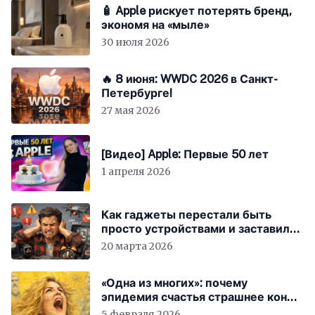
🧴 Apple рискует потерять бренд,
экономя на «мыле»
30 июля 2026
🔥 8 июня: WWDC 2026 в Санкт-
Петербурге!
27 мая 2026
[Видео] Apple: Первые 50 лет
1 апреля 2026
Как гаджеты перестали быть
просто устройствами и заставили
вас бесплатно работать
20 марта 2026
«Одна из многих»: почему
эпидемия счастья страшнее конца
света
5 февраля 2026