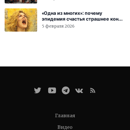
«Одна из многих»: почему
эпидемия счастья страшнее конца
света
5 февраля 2026
Главная
Видео