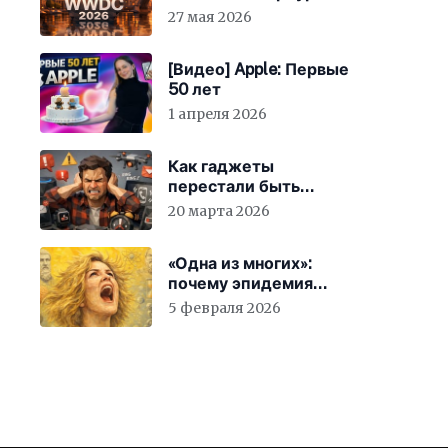
27 мая 2026
[Видео] Apple: Первые
50 лет
1 апреля 2026
Как гаджеты
перестали быть
просто устройствами и
20 марта 2026
заставили вас
бесплатно работать
«Одна из многих»:
почему эпидемия
счастья страшнее
5 февраля 2026
конца света