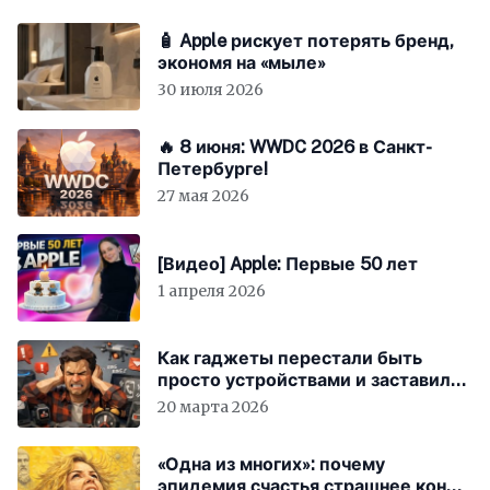
🧴 Apple рискует потерять бренд,
экономя на «мыле»
30 июля 2026
🔥 8 июня: WWDC 2026 в Санкт-
Петербурге!
27 мая 2026
[Видео] Apple: Первые 50 лет
1 апреля 2026
Как гаджеты перестали быть
просто устройствами и заставили
вас бесплатно работать
20 марта 2026
«Одна из многих»: почему
эпидемия счастья страшнее конца