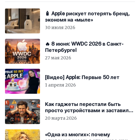
🧴 Apple рискует потерять бренд,
экономя на «мыле»
30 июля 2026
🔥 8 июня: WWDC 2026 в Санкт-
Петербурге!
27 мая 2026
[Видео] Apple: Первые 50 лет
1 апреля 2026
Как гаджеты перестали быть
просто устройствами и заставили
вас бесплатно работать
20 марта 2026
«Одна из многих»: почему