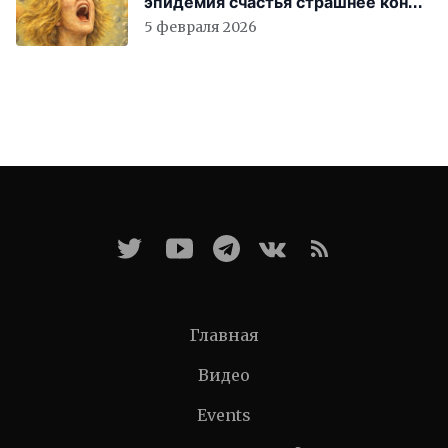
эпидемия счастья страшнее конца
света
5 февраля 2026
Главная
Видео
Events