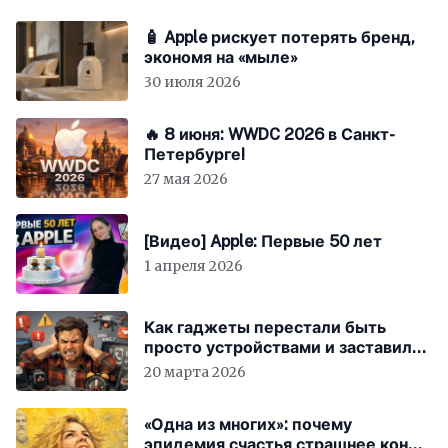
🧴 Apple рискует потерять бренд,
экономя на «мыле»
30 июля 2026
🔥 8 июня: WWDC 2026 в Санкт-
Петербурге!
27 мая 2026
[Видео] Apple: Первые 50 лет
1 апреля 2026
Как гаджеты перестали быть
просто устройствами и заставили
вас бесплатно работать
20 марта 2026
«Одна из многих»: почему
эпидемия счастья страшнее конца