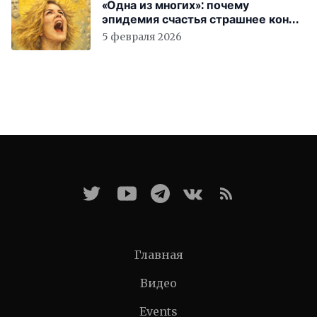
«Одна из многих»: почему
эпидемия счастья страшнее конца
света
5 февраля 2026
Главная
Видео
Events