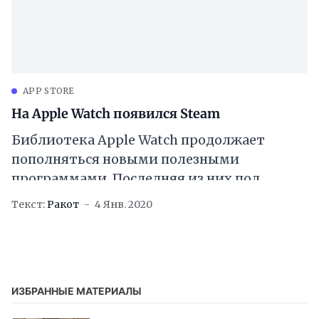
APP STORE
На Apple Watch появился Steam
Библиотека Apple Watch продолжает
пополняться новыми полезными
программами. Последняя из них под
названием Smoke переносит на «умные»
Текст:
Ракот
4 Янв. 2020
часы функции сервиса Steam. Список
друзей, новости, достижения
ИЗБРАННЫЕ МАТЕРИАЛЫ