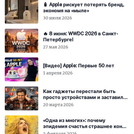
🧴 Apple рискует потерять бренд,
экономя на «мыле»
30 июля 2026
🔥 8 июня: WWDC 2026 в Санкт-
Петербурге!
27 мая 2026
[Видео] Apple: Первые 50 лет
1 апреля 2026
Как гаджеты перестали быть
просто устройствами и заставили
вас бесплатно работать
20 марта 2026
«Одна из многих»: почему
эпидемия счастья страшнее конца
света
5 февраля 2026