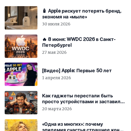
🧴 Apple рискует потерять бренд,
экономя на «мыле»
30 июля 2026
🔥 8 июня: WWDC 2026 в Санкт-
Петербурге!
27 мая 2026
[Видео] Apple: Первые 50 лет
1 апреля 2026
Как гаджеты перестали быть
просто устройствами и заставили
вас бесплатно работать
20 марта 2026
«Одна из многих»: почему
эпидемия счастья страшнее конца