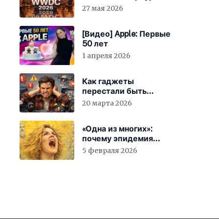
27 мая 2026
[Видео] Apple: Первые
50 лет
1 апреля 2026
Как гаджеты
перестали быть
просто устройствами и
20 марта 2026
заставили вас
бесплатно работать
«Одна из многих»:
почему эпидемия
счастья страшнее
5 февраля 2026
конца света