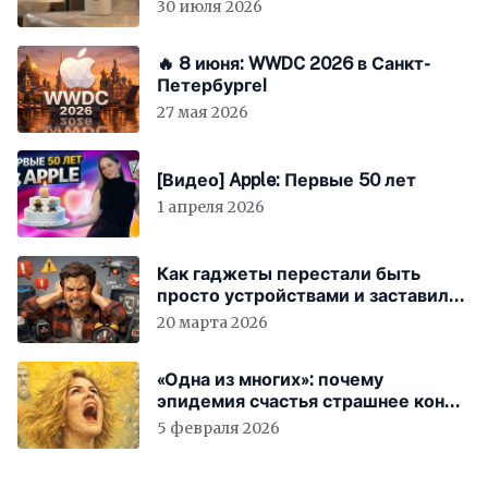
30 июля 2026
🔥 8 июня: WWDC 2026 в Санкт-
Петербурге!
27 мая 2026
[Видео] Apple: Первые 50 лет
1 апреля 2026
Как гаджеты перестали быть
просто устройствами и заставили
вас бесплатно работать
20 марта 2026
«Одна из многих»: почему
эпидемия счастья страшнее конца
света
5 февраля 2026