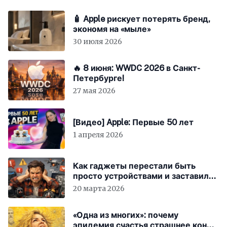
🧴 Apple рискует потерять бренд,
экономя на «мыле»
30 июля 2026
🔥 8 июня: WWDC 2026 в Санкт-
Петербурге!
27 мая 2026
[Видео] Apple: Первые 50 лет
1 апреля 2026
Как гаджеты перестали быть
просто устройствами и заставили
вас бесплатно работать
20 марта 2026
«Одна из многих»: почему
эпидемия счастья страшнее конца