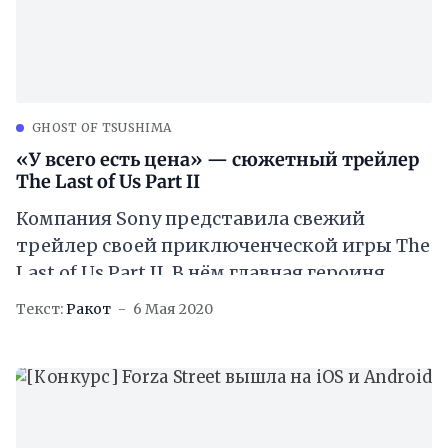
GHOST OF TSUSHIMA
«У всего есть цена» — сюжетный трейлер
The Last of Us Part II
Компания Sony представила свежий
трейлер своей приключенческой игры The
Last of Us Part II. В нём главная героиня
Элли пытается выжить в мире
Текст:
Ракот
6 Мая 2020
постапокалипсиса и