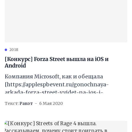
2018
[Конкурс] Forza Street вышла на iOS и
Android
Компания Microsoft, как и обещала
[https://applespbevent.ru/gonochnaya-
arkada-forza-street-vyjdet-na-ios-i-
android-5-maya/] , выпустила в App Store и
Текст:
Ракот
6 Мая 2020
Google Play гоночную аркаду Forza Street.
Изначально проект проходил под
названием