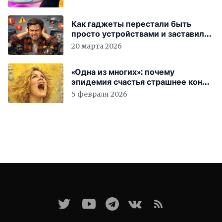
Как гаджеты перестали быть
просто устройствами и заставили
вас бесплатно работать
20 марта 2026
«Одна из многих»: почему
эпидемия счастья страшнее конца
света
5 февраля 2026