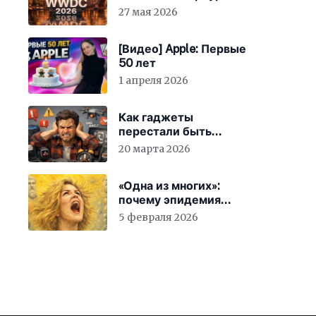
27 мая 2026
[Видео] Apple: Первые
50 лет
1 апреля 2026
Как гаджеты
перестали быть
просто устройствами и
20 марта 2026
заставили вас
бесплатно работать
«Одна из многих»:
почему эпидемия
счастья страшнее
5 февраля 2026
конца света