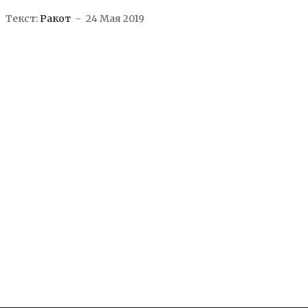
unique-horror-adventure/id656723874] и
Текст:
Ракот
24 Мая 2019
Alone With You [http://www.