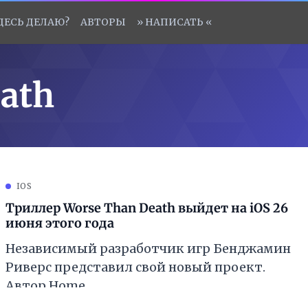
ЗДЕСЬ ДЕЛАЮ?
АВТОРЫ
» НАПИСАТЬ «
ath
IOS
Триллер Worse Than Death выйдет на iOS 26
июня этого года
Независимый разработчик игр Бенджамин
Риверс представил свой новый проект.
Автор Home
[https://itunes.apple.com/us/app/home-