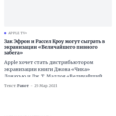
APPLE TV+
Зак Эфрон и Рассел Кроу могут сыграть в
экранизации «Величайшего пивного
забега»
Apple хочет стать дистрибьютором
экранизации книги Джона «Чика»
Донахью и Дж. Т. Маллоя «Величайший
пивной забег». Как сообщает Deadline,
Текст:
Ракот
25 Мар. 2021
компания намеревается
[https://deadline.com/2021/