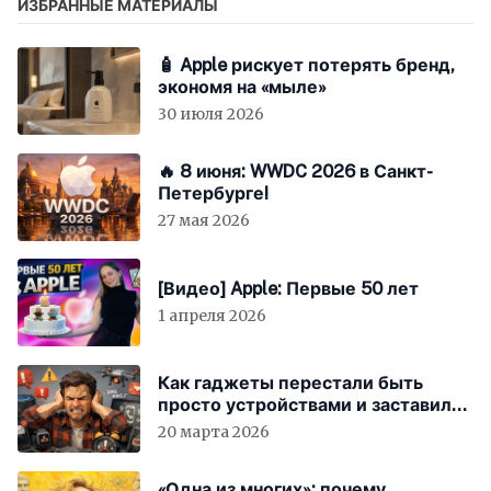
ИЗБРАННЫЕ МАТЕРИАЛЫ
🧴 Apple рискует потерять бренд,
экономя на «мыле»
30 июля 2026
🔥 8 июня: WWDC 2026 в Санкт-
Петербурге!
27 мая 2026
[Видео] Apple: Первые 50 лет
1 апреля 2026
Как гаджеты перестали быть
просто устройствами и заставили
вас бесплатно работать
20 марта 2026
«Одна из многих»: почему