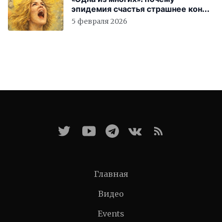
эпидемия счастья страшнее конца
света
5 февраля 2026
Главная
Видео
Events