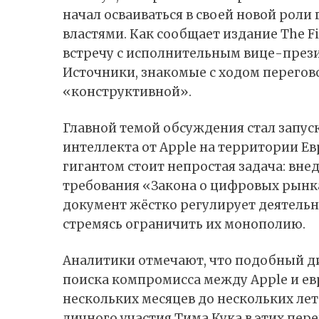
начал осваиваться в своей новой роли
властями. Как
сообщает
издание The Fi
встречу с исполнительным вице-през
Источники, знакомые с ходом перегов
«конструктивной».
Главной темой обсуждения стал запус
интеллекта от Apple на территории Е
гигантом стоит непростая задача: вне
требования «Закона о цифровых рынках»
документ жёстко регулирует деятельн
стремясь ограничить их монополию.
Аналитики отмечают, что подобный ди
поиска компромисса между Apple и ев
нескольких месяцев до нескольких ле
личного участия Тима Кука в этих пе