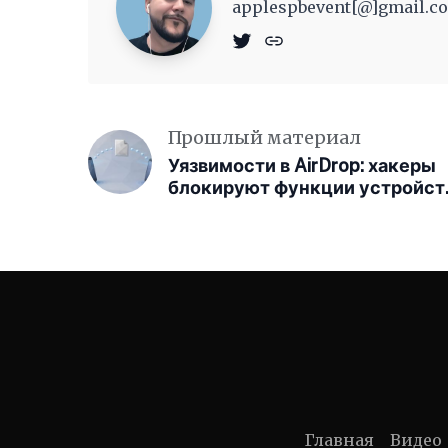
applespbevent[@]gmail.co
Прошлый материал
Уязвимости в AirDrop: хакеры
блокируют функции устройст
Apple
Главная
Видео