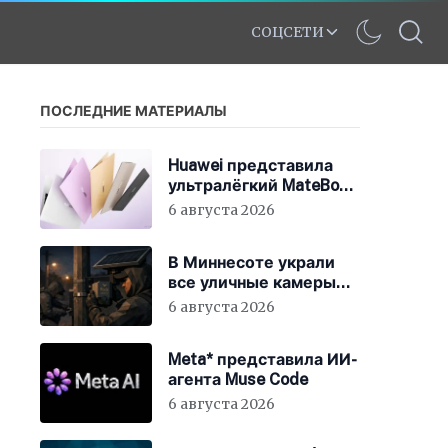
СОЦСЕТИ
ПОСЛЕДНИЕ МАТЕРИАЛЫ
Huawei представила
ультралёгкий MateBook
Pro S
6 августа 2026
В Миннесоте украли
все уличные камеры
наблюдения
6 августа 2026
Meta* представила ИИ-
агента Muse Code
6 августа 2026