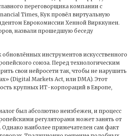
 главного переговорщика компании с
nancial Times, Кук провёл виртуальную
идентом Еврокомиссии Хенной Вирккунен.
оров, назвали прошедшую беседу
к обновлённых инструментов искусственного
вропейского союза. Перед технологическим
дрить свои нейросети так, чтобы не нарушить
 (Digital Markets Act, или DMA). Этот
ость крупных ИТ-корпораций в Европе,
алог был абсолютно неизбежен, и процесс
ропейскими регуляторами может занять от
т. Однако наиболее примечателен сам факт
реговорах. Традиционно решение подобных