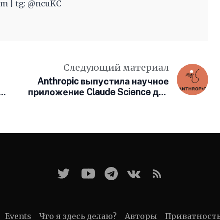
m | tg: @ncuKC
Следующий материал
Anthropic выпустила научное
в
приложение Claude Science для
macOS и Linux
Events
Что я здесь делаю?
Авторы
Приватност