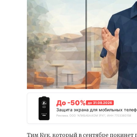
До -50%
до 31.08.2026
Защита экрана для мобильных телеф
Реклама. ООО "АЛИБАБА.КОМ (РУ)", ИНН 7703380158
Тим Кук, который в сентябре покинет 