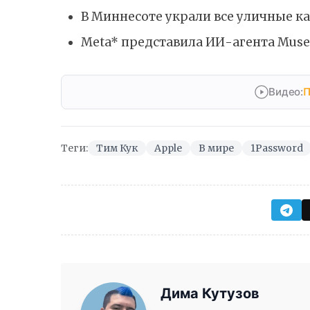
В Миннесоте украли все уличные 
Meta* представила ИИ-агента Muse
Видео:
П
Теги:
Тим Кук
Apple
В мире
1Password
Дима Кутузов