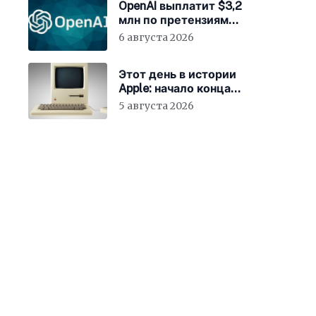
OpenAI выплатит $3,2
млн по претензиям
Минюста США
6 августа 2026
Этот день в истории
Apple: начало конца
для клонов Mac
5 августа 2026