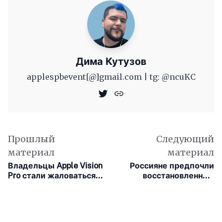
Дима Кутузов
applespbevent[@]gmail.com | tg: @ncuKC
Прошлый
Следующий
материал
материал
Владельцы Apple Vision
Россияне предпочли
Pro стали жаловаться
восстановленные
на головные боли,
iPhone другим брендам
проблемы с шеей и
синяки под глазами