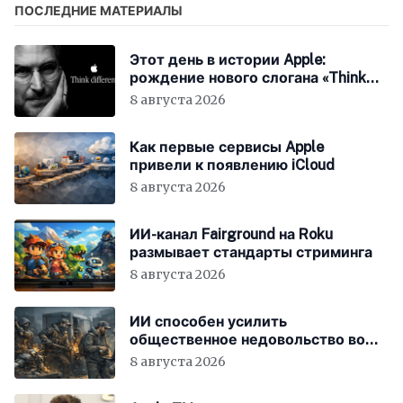
ПОСЛЕДНИЕ МАТЕРИАЛЫ
Этот день в истории Apple:
рождение нового слогана «Think
Different»
8 августа 2026
Как первые сервисы Apple
привели к появлению iCloud
8 августа 2026
ИИ-канал Fairground на Roku
размывает стандарты стриминга
8 августа 2026
ИИ способен усилить
общественное недовольство во
всём мире
8 августа 2026