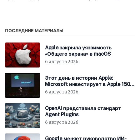
автоматическое
под новым именем
определение сна
ПОСЛЕДНИЕ МАТЕРИАЛЫ
Apple закрыла уязвимость
«Общего экрана» в macOS
6 августа 2026
Этот день в истории Apple:
Microsoft инвестирует в Apple 150
миллионов долларов
6 августа 2026
OpenAI представила стандарт
Agent Plugins
6 августа 2026
Google меняет руководство ИИ-