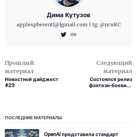
Дима Кутузов
applespbevent[@]gmail.com | tg: @ncuKC
Прошлый
Следующий
материал
материал
Новостной дайджест
Состоялся релиз
#23
фэнтези-боевика
«Принцесса» с Джои
Кинг. Рассказываем,
какой получилась
феминистическая
сказка для взрослых
ПОСЛЕДНИЕ МАТЕРИАЛЫ
OpenAI представила стандарт