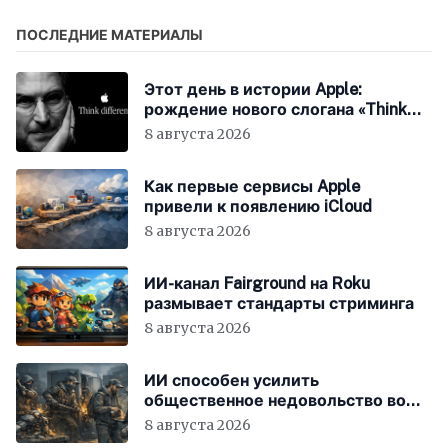
ПОСЛЕДНИЕ МАТЕРИАЛЫ
Этот день в истории Apple:
рождение нового слогана «Think
Different»
8 августа 2026
Как первые сервисы Apple
привели к появлению iCloud
8 августа 2026
ИИ-канал Fairground на Roku
размывает стандарты стриминга
8 августа 2026
ИИ способен усилить
общественное недовольство во
всём мире
8 августа 2026