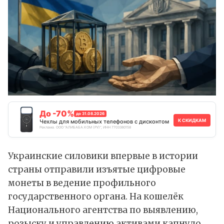
До -70%
до 31.08.2026
К СКИДКАМ
Чехлы для мобильных телефонов с дисконтом
Реклама. ООО "АЛИБАБА.КОМ (РУ)", ИНН 7703380158
Украинские силовики впервые в истории
страны
отправили
изъятые цифровые
монеты в ведение профильного
государственного органа. На кошелёк
Национального агентства по выявлению,
розыску и управлению активами капнуло